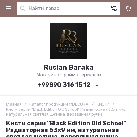
Ruslan Baraka
Магазин стройматериалов
+99890 316 15 12
Главная
/
Каталог продукции @DECOR@
/
КИСТИ
/
Кисти серии "Black Edition Old School" Радиаторная 63х9 мм,
натуральная светлая щетина, деревянная ручка
Кисти серии "Black Edition Old School"
Радиаторная 63х9 мм, натуральная
светлая щетина, деревянная ручка