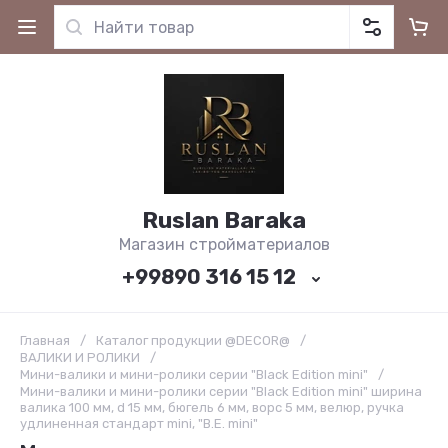
Ruslan Baraka
Магазин стройматериалов
+99890 316 15 12
Главная
/
Каталог продукции @DECOR@
/
ВАЛИКИ И РОЛИКИ
/
Мини-валики и мини-ролики серии "Black Edition mini"
/
Мини-валики и мини-ролики серии "Black Edition mini" ширина
валика 100 мм, d 15 мм, бюгель 6 мм, ворс 5 мм, велюр, ручка
удлиненная стандарт mini, "В.Е. mini"