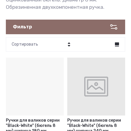
Обрезиненная двухкомпонентная ручка.
Фильтр
Сортировать
Цена - убывание
Цена - возрастание
Название - Я-А
Название - А-Я
Ручки для валиков серии
Ручки для валиков серии
"Black-White" (бюгель 8
"Black-White" (бюгель 8
мм) ширина 180 мм,
мм) ширина 240 мм,