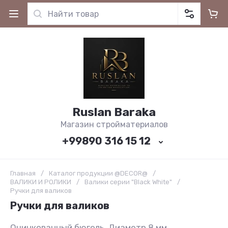
Ruslan Baraka
Магазин стройматериалов
+99890 316 15 12
Главная
/
Каталог продукции @DECOR@
/
ВАЛИКИ И РОЛИКИ
/
Валики серии "Black White"
/
Ручки для валиков
Ручки для валиков
Оцинкованный бюгель. Диаметр 8 мм.