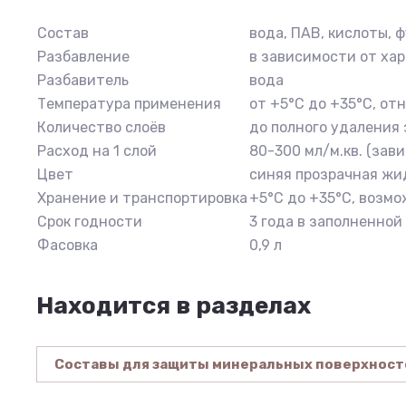
Состав
вода, ПАВ, кислоты, 
Разбавление
в зависимости от ха
Разбавитель
вода
Температура применения
от +5°С до +35°С, о
Количество слоёв
до полного удаления
Расход на 1 слой
80-300 мл/м.кв. (за
Цвет
синяя прозрачная жи
Хранение и транспортировка
+5°С до +35°С, возм
Срок годности
3 года в заполненной
Фасовка
0,9 л
Находится в разделах
Составы для защиты минеральных поверхност