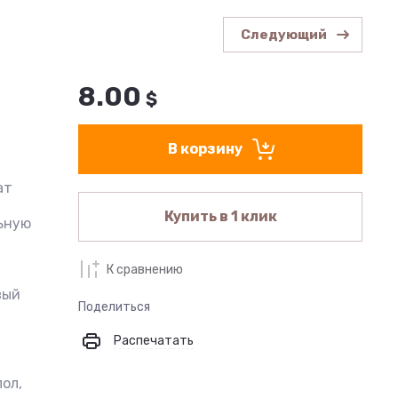
Следующий
8.00
$
В корзину
ат
Купить в 1 клик
ьную
К сравнению
вый
Поделиться
Распечатать
ол,