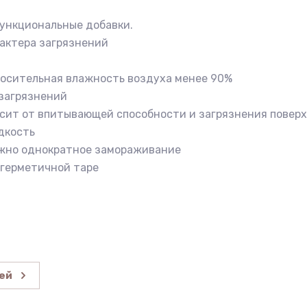
функциональные добавки.
рактера загрязнений
тносительная влажность воздуха менее 90%
 загрязнений
висит от впитывающей способности и загрязнения повер
дкость
ожно однократное замораживание
 герметичной таре
ей