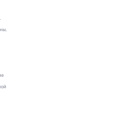
.
ны,
ме
ной