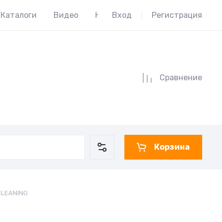
Каталоги
Видео
Наши торговые марки
Вход
Регистрация
Широк
Сравнение
Корзина
CLEANING