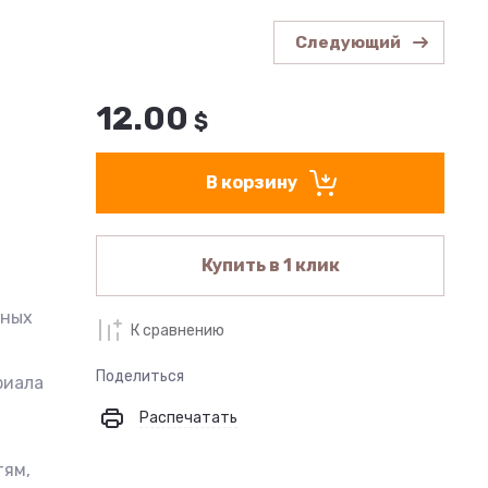
Следующий
12.00
$
В корзину
Купить в 1 клик
тных
К сравнению
Поделиться
риала
Распечатать
тям,