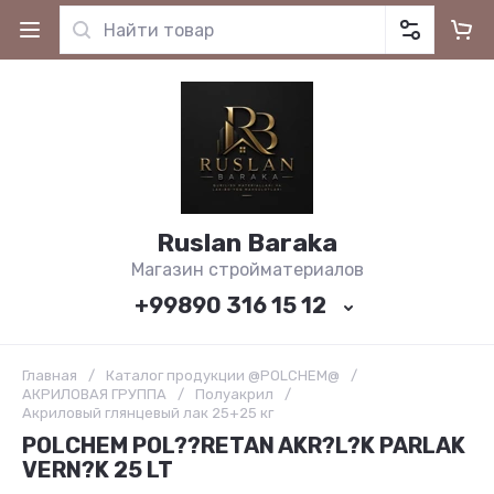
Ruslan Baraka
Магазин стройматериалов
+99890 316 15 12
Главная
/
Каталог продукции @POLCHEM@
/
АКРИЛОВАЯ ГРУППА
/
Полуакрил
/
Акриловый глянцевый лак 25+25 кг
POLCHEM POL??RETAN AKR?L?K PARLAK
VERN?K 25 LT